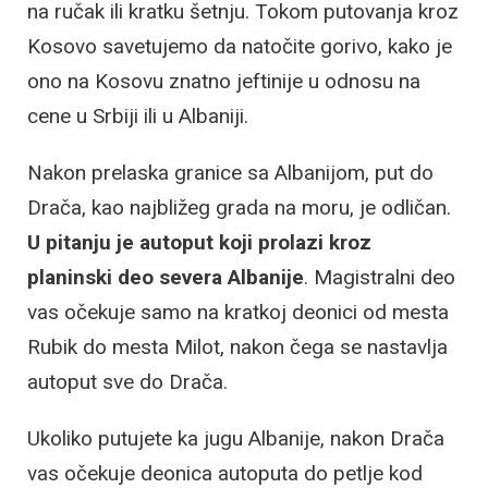
na ručak ili kratku šetnju. Tokom putovanja kroz
Kosovo savetujemo da natočite gorivo, kako je
ono na Kosovu znatno jeftinije u odnosu na
cene u Srbiji ili u Albaniji.
Nakon prelaska granice sa Albanijom, put do
Drača, kao najbližeg grada na moru, je odličan.
U pitanju je autoput koji prolazi kroz
planinski deo severa Albanije
. Magistralni deo
vas očekuje samo na kratkoj deonici od mesta
Rubik do mesta Milot, nakon čega se nastavlja
autoput sve do Drača.
Ukoliko putujete ka jugu Albanije, nakon Drača
vas očekuje deonica autoputa do petlje kod