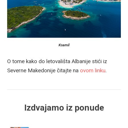
Ksamil
O tome kako do letovališta Albanije stići iz
Severne Makedonije čitajte na
ovom linku
.
Izdvajamo iz ponude