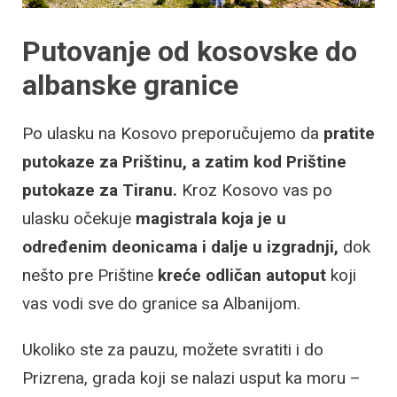
Putovanje od kosovske do
albanske granice
Po ulasku na Kosovo preporučujemo da
pratite
putokaze za Prištinu, a zatim kod Prištine
putokaze za Tiranu.
Kroz Kosovo vas po
ulasku očekuje
magistrala koja je u
određenim deonicama i dalje u izgradnji,
dok
nešto pre Prištine
kreće odličan autoput
koji
vas vodi sve do granice sa Albanijom.
Ukoliko ste za pauzu, možete svratiti i do
Prizrena, grada koji se nalazi usput ka moru –