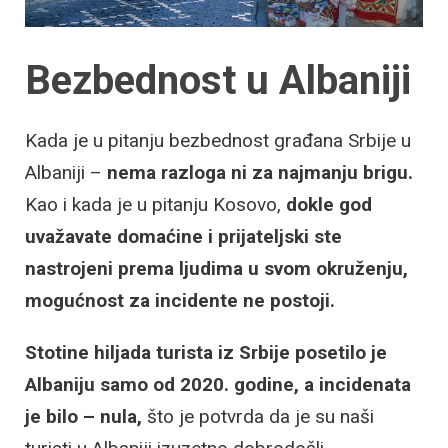
Bezbednost u Albaniji
Kada je u pitanju bezbednost građana Srbije u
Albaniji –
nema razloga ni za najmanju brigu.
Kao i kada je u pitanju Kosovo,
dokle god
uvažavate domaćine i prijateljski ste
nastrojeni prema ljudima u svom okruženju,
mogućnost za incidente ne postoji.
Stotine hiljada turista iz Srbije posetilo je
Albaniju samo od 2020. godine, a incidenata
je bilo – nula,
što je potvrda da je su naši