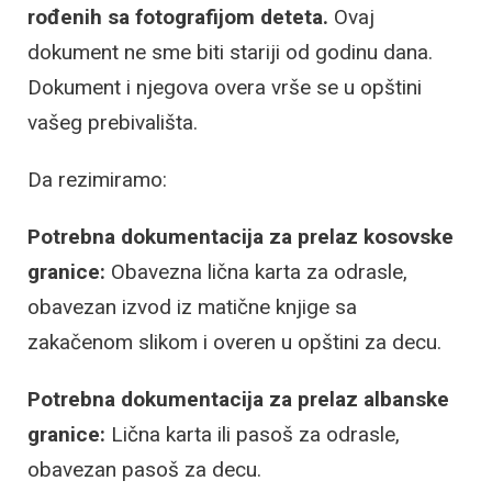
rođenih sa fotografijom deteta.
Ovaj
dokument ne sme biti stariji od godinu dana.
Dokument i njegova overa vrše se u opštini
vašeg prebivališta.
Da rezimiramo:
Potrebna dokumentacija za prelaz kosovske
granice:
Obavezna lična karta za odrasle,
obavezan izvod iz matične knjige sa
zakačenom slikom i overen u opštini za decu.
Potrebna dokumentacija za prelaz albanske
granice:
Lična karta ili pasoš za odrasle,
obavezan pasoš za decu.