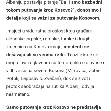
Albaniju postavlja pitanje “
Da li smo bezbedni
tokom putovanja kroz Kosovo?”, donosimo i
detalje koji su važni za putovanje Kosovom.
Imajući u vidu ratnu prošlost koju građani
albanske, srpske, romske, turske i drugih
zajednica na Kosovu imaju,
incidenti se
dešavaju ali su veoma retki.
Tenzije koje se
mogu javiti uglavnom su teritorijalno izolovane i
vidljive su na severu Kosova (Mitrovica, Zubin
Potok, Leposavić, Zvečan), dok se život i
protok saobraćaja na ruti ka Albaniji odvija
nesmetano.
Samo putovanje kroz Kosovo ne predstavlja