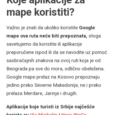
mape koristiti?
Važno je znati da ukoliko koristite
Google
mape ova ruta neće biti prepoznata,
stoga
savetujemo da koristite ili aplikacije
preporučene ispod ili da se navodite uz pomoć
saobraćajnih znakova na ovoj ruti koja je od
Beograda pa sve do mora, odlično obeležena.
Google mape prelaz na Kosovo prepoznaju
jedino preko Severne Makedonije, ne i preko
prelaza Merdare, Jarinje i drugih.
Aplikacije koje turisti iz Srbije najčešće
koriste su
Via Michelin
i
Here WeGo