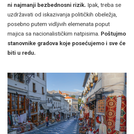
ni najmanji bezbednosni rizik.
Ipak, treba se
uzdržavati od iskazivanja političkih obeležja,
posebno putem vidljivih elemenata poput
majica sa nacionalističkim natpisima.
Poštujmo
stanovnike gradova koje posećujemo i sve će
biti u redu.