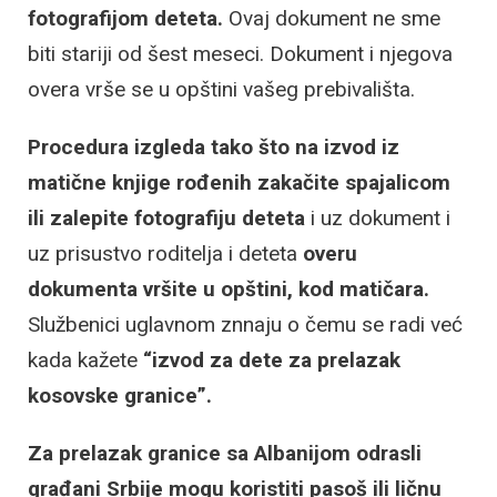
fotografijom deteta.
Ovaj dokument ne sme
biti stariji od šest meseci. Dokument i njegova
overa vrše se u opštini vašeg prebivališta.
Procedura izgleda tako što na izvod iz
matične knjige rođenih zakačite spajalicom
ili zalepite fotografiju deteta
i uz dokument i
uz prisustvo roditelja i deteta
overu
dokumenta vršite u opštini, kod matičara.
Službenici uglavnom znnaju o čemu se radi već
kada kažete
“izvod za dete za prelazak
kosovske granice”.
Za prelazak granice sa Albanijom odrasli
građani Srbije mogu koristiti pasoš ili ličnu