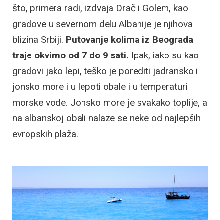
što, primera radi, izdvaja Drač i Golem, kao
gradove u severnom delu Albanije je njihova
blizina Srbiji.
Putovanje kolima iz Beograda
traje okvirno od 7 do 9 sati.
Ipak, iako su kao
gradovi jako lepi, teško je porediti jadransko i
jonsko more i u lepoti obale i u temperaturi
morske vode. Jonsko more je svakako toplije, a
na albanskoj obali nalaze se neke od najlepših
evropskih plaža.