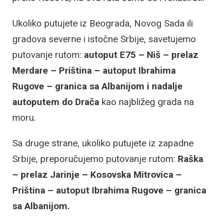
Ukoliko putujete iz Beograda, Novog Sada ili
gradova severne i istočne Srbije, savetujemo
putovanje rutom:
autoput E75 – Niš – prelaz
Merdare – Priština – autoput Ibrahima
Rugove – granica sa Albanijom i nadalje
autoputem do
Drača
kao najbližeg grada na
moru.
Sa druge strane, ukoliko putujete iz zapadne
Srbije, preporučujemo putovanje rutom:
Raška
– prelaz Jarinje – Kosovska Mitrovica –
Priština – autoput Ibrahima Rugove – granica
sa Albanijom.