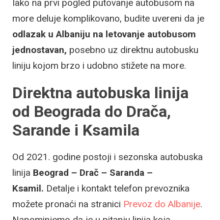
Iako na prvi pogled putovanje autobusom na
more deluje komplikovano, budite uvereni da je
odlazak u Albaniju na letovanje autobusom
jednostavan,
posebno uz direktnu autobusku
liniju kojom brzo i udobno stižete na more.
Direktna autobuska linija
od Beograda do Drača,
Sarande i Ksamila
Od 2021. godine postoji i sezonska autobuska
linija
Beograd – Drač – Saranda –
Ksamil.
Detalje i kontakt telefon prevoznika
možete pronaći na stranici
Prevoz do Albanije
.
Napominjemo da je u pitanju linija koja