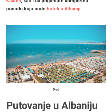
Ksamil
, kao i da pogledate kompletnu
ponudu koju nude
hoteli u Albaniji
.
Drač
Putovanje u Albaniju