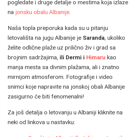
pogledate i druge detalje o mestima koja izlaze
na
jonsku obalu Albanije.
Naša topla preporuka kada su u pitanju
letovališta na jugu Albanije je
Saranda
, ukoliko
želite odlične plaže uz prilično živ i grad sa
brojnim sadržajima,
ili Dermi i
Himaru
kao
manja mesta sa divnim plažama, ali i znatno
mirnijom atmosferom. Fotografije i video
snimci koje napravite na jonskoj obali Albanije
zasigurno će biti fenomenalni!
Za još detalja o letovanju u Albaniji kliknite na
neki od linkova u nastavku: