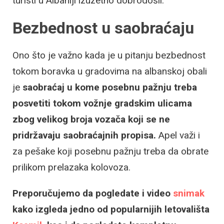
turisti u Albaniji izuzetno dobrodošli.
Bezbednost u saobraćaju
Ono što je važno kada je u pitanju bezbednost
tokom boravka u gradovima na albanskoj obali
je
saobraćaj u kome posebnu pažnju treba
posvetiti tokom vožnje gradskim ulicama
zbog velikog broja vozača koji se ne
pridržavaju saobraćajnih propisa.
Apel važi i
za pešake koji posebnu pažnju treba da obrate
prilikom prelazaka kolovoza.
Preporučujemo da pogledate i video
snimak
kako izgleda jedno od popularnijih letovališta