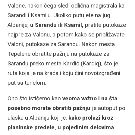
Valone, nakon čega sledi odlična magistrala ka
Sarandi i Ksamilu. Ukoliko putujete na jug
Albanije,
u Sarandu ili Ksamil,
pratite putokaze
najpre za Valonu, a potom kako se približavate
Valoni, putokaze za Sarandu. Nakon mesta
Tepelene obratite pažnju na putokaze za
Sarandu preko mesta Kardić (Kardiq), što je
ruta koja je najkraća i koju čini novoizgrađeni
put sa tunelom.
Ono što ističemo kao
veoma važno i na šta
posebno morate obratiti pažnju
je autoput po
ulasku u Albaniju koji je,
kako prolazi kroz
planinske predele, u pojedinim delovima