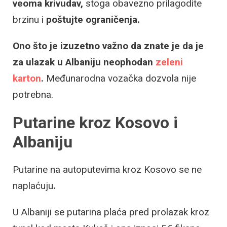
veoma krivudav,
stoga obavezno prilagodite
brzinu i
poštujte ograničenja.
Ono što je izuzetno važno da znate je da je
za ulazak u Albaniju neophodan
zeleni
karton
.
Međunarodna vozačka dozvola nije
potrebna.
Putarine kroz Kosovo i
Albaniju
Putarine na autoputevima kroz Kosovo se ne
naplaćuju
.
U Albaniji se putarina plaća pred prolazak kroz