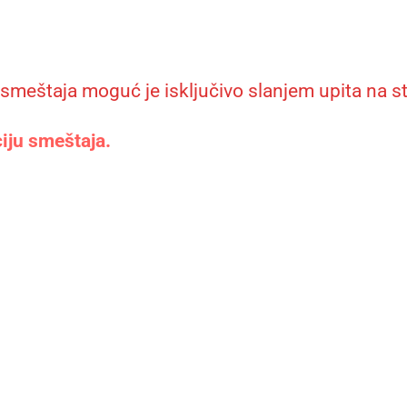
meštaja moguć je isključivo slanjem upita na str
ciju smeštaja.