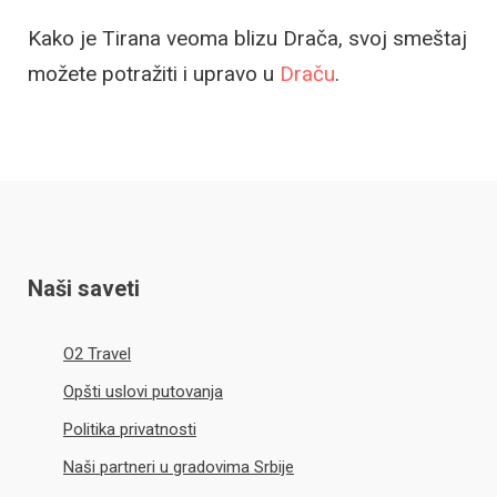
Kako je Tirana veoma blizu Drača, svoj smeštaj
možete potražiti i upravo u
Draču
.
Naši saveti
O2 Travel
Opšti uslovi putovanja
Politika privatnosti
Naši partneri u gradovima Srbije