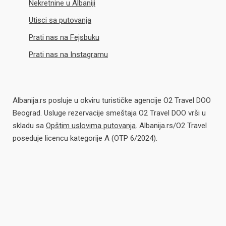
Nekretnine u Albaniji
Utisci sa putovanja
Prati nas na Fejsbuku
Prati nas na Instagramu
Albanija.rs posluje u okviru turističke agencije O2 Travel DOO
Beograd. Usluge rezervacije smeštaja O2 Travel DOO vrši u
skladu sa
Opštim uslovima putovanja
. Albanija.rs/O2 Travel
poseduje licencu kategorije A (OTP 6/2024).