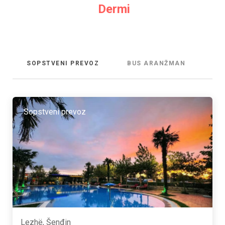
Dermi
SOPSTVENI PREVOZ
BUS ARANŽMAN
Sopstveni prevoz
Lezhë, Šenđin