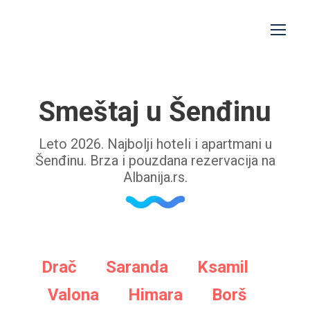
Smeštaj u Šenđinu
Leto 2026. Najbolji hoteli i apartmani u
Šenđinu. Brza i pouzdana rezervacija na
Albanija.rs.
Drač
Saranda
Ksamil
Valona
Himara
Borš